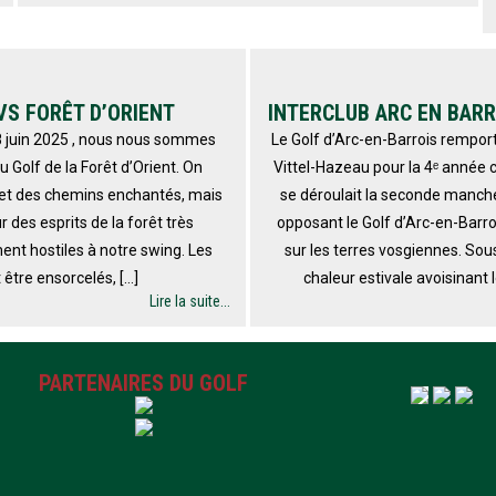
VS FORÊT D’ORIENT
INTERCLUB ARC EN BARR
8 juin 2025 , nous nous sommes
Le Golf d’Arc-en-Barrois remport
 Golf de la Forêt d’Orient. On
Vittel-Hazeau pour la 4ᵉ année c
s et des chemins enchantés, mais
se déroulait la seconde manche
 des esprits de la forêt très
opposant le Golf d’Arc-en-Barro
ent hostiles à notre swing. Les
sur les terres vosgiennes. Sou
 être ensorcelés, […]
chaleur estivale avoisinant l
Lire la suite...
PARTENAIRES DU GOLF