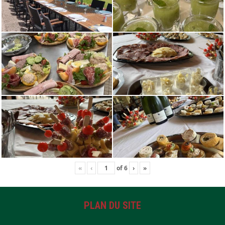
«
‹
of
6
›
»
PLAN DU SITE