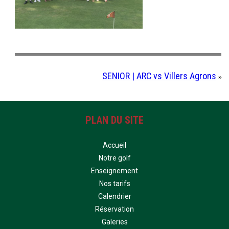
SENIOR | ARC vs Villers Agrons
»
PLAN DU SITE
Accueil
Notre golf
Enseignement
Nos tarifs
Calendrier
Réservation
Galeries