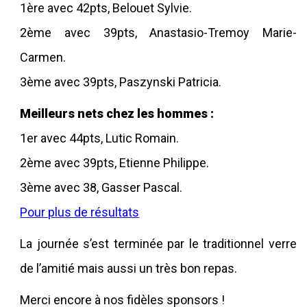
1ère avec 42pts, Belouet Sylvie.
2ème avec 39pts, Anastasio-Tremoy Marie-
Carmen.
3ème avec 39pts, Paszynski Patricia.
Meilleurs nets chez les hommes :
1er avec 44pts, Lutic Romain.
2ème avec 39pts, Etienne Philippe.
3ème avec 38, Gasser Pascal.
Pour plus de résultats
La journée s’est terminée par le traditionnel verre
de l’amitié mais aussi un très bon repas.
Merci encore à nos fidèles sponsors !