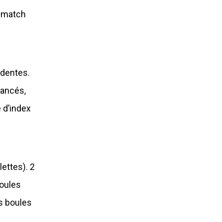
t match
édentes.
vancés,
 d’index
ettes). 2
boules
ns boules