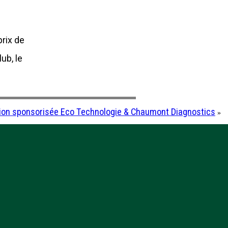
prix de
ub, le
ion sponsorisée Eco Technologie & Chaumont Diagnostics
»