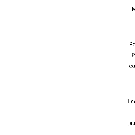
M
Po
P
co
1 s
ja